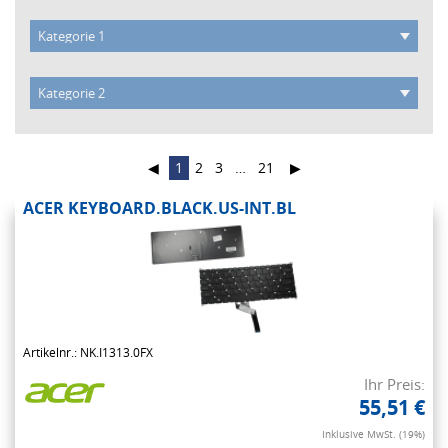
◀
1
2
3
…
21
▶
ACER KEYBOARD.BLACK.US-INT.BL
Artikelnr.: NK.I1313.0FX
Ihr Preis:
55,51 €
Inklusive MwSt. (19%)