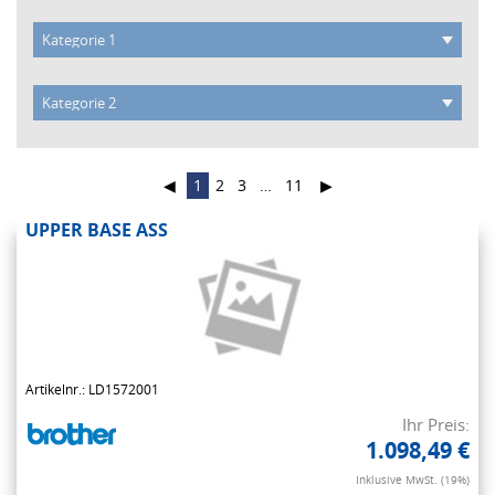
◀
1
2
3
…
11
▶
UPPER BASE ASS
Artikelnr.: LD1572001
Ihr Preis:
1.098,49 €
Inklusive MwSt. (19%)