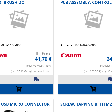
, BRUSH DC
PCB ASSEMBLY, CONTROL
.: MH7-1166-000
Artikelnr.: MG1-4696-000
Ihr Preis:
41,79 €
24
Inklusive MwSt. (19%)
Inklusive
(net. 35,12 €)
zzgl. Versandkosten
(net. 203,50 €)
zzgl. V
, USB MICRO CONNECTOR
SCREW, TAPPING B, FH M2