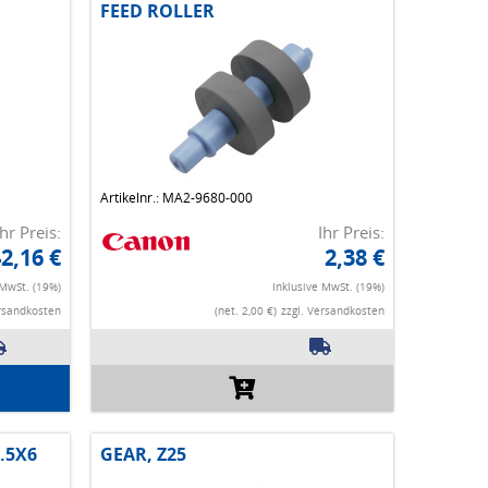
FEED ROLLER
Artikelnr.: MA2-9680-000
Ihr Preis:
Ihr Preis:
2,16 €
2,38 €
 MwSt. (19%)
Inklusive MwSt. (19%)
ersandkosten
(net. 2,00 €)
zzgl. Versandkosten
.5X6
GEAR, Z25