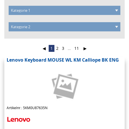
◀
1
2
3
…
11
▶
Lenovo Keyboard MOUSE WL KM Calliope BK ENG
Artikelnr.: 5KM0U87635N