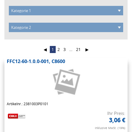
◀
1
2
3
…
21
▶
FFC12-60-1.0.0-001, C8600
Artikelnr.: 2381003P0101
Ihr Preis:
3,06 €
Inklusive MwSt. (19%)