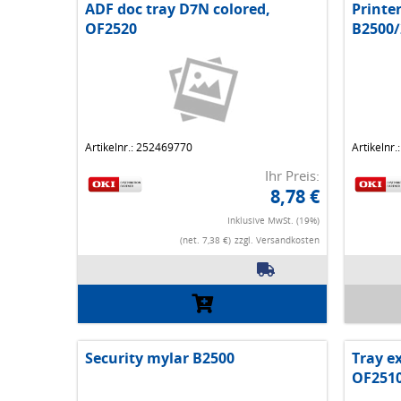
ADF doc tray D7N colored,
Printe
OF2520
B2500/
Artikelnr.: 252469770
Artikelnr
Ihr Preis:
8,78 €
Inklusive MwSt. (19%)
(net. 7,38 €)
zzgl. Versandkosten
Security mylar B2500
Tray ex
OF251