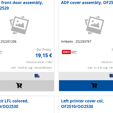
r front door assembly,
ADF cover assembly, OF2
2520
.: 252201206
Artikelnr.: 252293767
Ihr Preis:
19,15 €
Inklusive MwSt. (19%)
Inklusive
(net. 16,09 €)
zzgl. Versandkosten
(net. 8,15 €)
zzgl. V
it LFL colored,
Left printer cover col,
0/OO2530
OF2510/OO2530