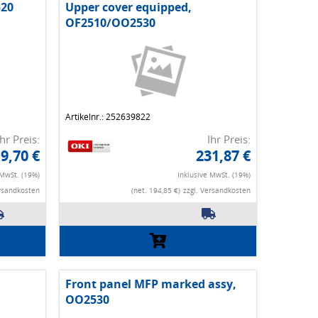
520
Upper cover equipped,
OF2510/OO2530
Artikelnr.: 252639822
Ihr Preis:
Ihr Preis:
9,70 €
231,87 €
 MwSt. (19%)
Inklusive MwSt. (19%)
ersandkosten
(net. 194,85 €)
zzgl. Versandkosten
Front panel MFP marked assy,
OO2530