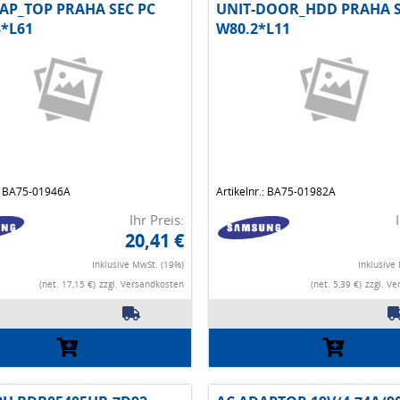
AP_TOP PRAHA SEC PC
UNIT-DOOR_HDD PRAHA S
*L61
W80.2*L11
.: BA75-01946A
Artikelnr.: BA75-01982A
Ihr Preis:
20,41 €
Inklusive MwSt. (19%)
Inklusive
(net. 17,15 €)
zzgl. Versandkosten
(net. 5,39 €)
zzgl. V