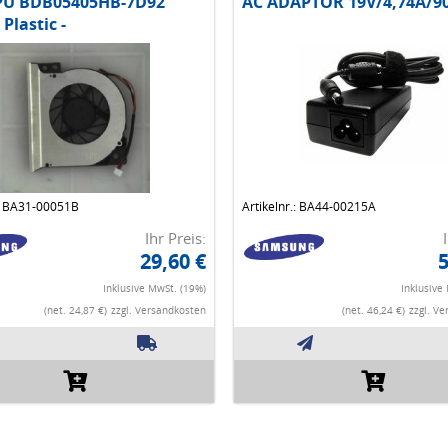
PU BDB05405HB-7D92
AC ADAPTOR 19V/4,74A/9
Plastic -
.: BA31-00051B
Artikelnr.: BA44-00215A
Ihr Preis:
29,60 €
5
Inklusive MwSt. (19%)
Inklusive
(net. 24,87 €)
zzgl. Versandkosten
(net. 46,24 €)
zzgl. V