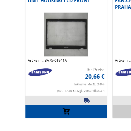
UNIT HOUSING LCD FRONT
FAN-C
PRAHA 
Artikelnr.: BA75-01941A
Artikelnr
Ihr Preis:
20,66 €
Inklusive MwSt. (19%)
(net. 17,36 €)
zzgl. Versandkosten