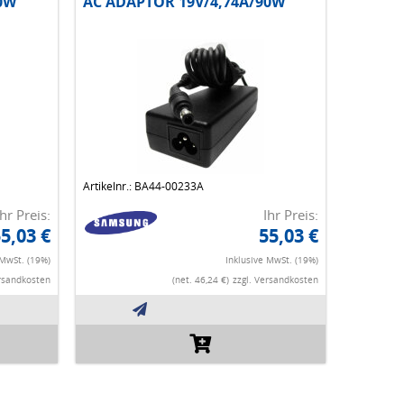
0W
AC ADAPTOR 19V/4,74A/90W
Artikelnr.: BA44-00233A
Ihr Preis:
Ihr Preis:
5,03 €
55,03 €
 MwSt. (19%)
Inklusive MwSt. (19%)
ersandkosten
(net. 46,24 €)
zzgl. Versandkosten