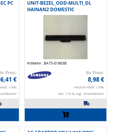
EC PC
UNIT-BEZEL_ODD-MULTI_DL
HAINAN2 DOMESTIC
Artikelnr.: BA75-01863B
Ihr Preis:
Ihr Preis:
6,41 €
8,98 €
 MwSt. (19%)
Inklusive MwSt. (19%)
ersandkosten
(net. 7,55 €)
zzgl. Versandkosten