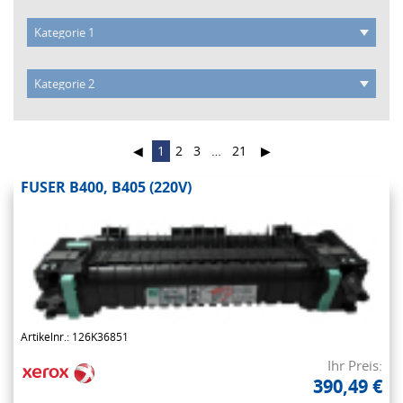
◀
1
2
3
…
21
▶
FUSER B400, B405 (220V)
Artikelnr.: 126K36851
Ihr Preis:
390,49 €