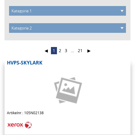
◀
1
2
3
…
21
▶
HVPS-SKYLARK
Artikelnr.: 105N02138