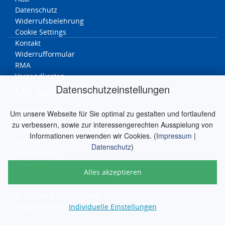
Datenschutz
Widerrufsbelehrung
Cookie Settings
Kontakt
Widerrufformular
RMA
Versandkosten
Datenschutzeinstellungen
MK worldwide
Deutschland
Um unsere Webseite für Sie optimal zu gestalten und fortlaufend
Italien
zu verbessern, sowie zur interessengerechten Ausspielung von
Österreich
Informationen verwenden wir Cookies. (
Impressum
|
Griechenland
Datenschutz
)
Niederlande
Schweden
Alles akzeptieren
© 2026 M.K. ELECTRONIC
engineered by
silver.solutions GmbH
Individuelle Einstellungen