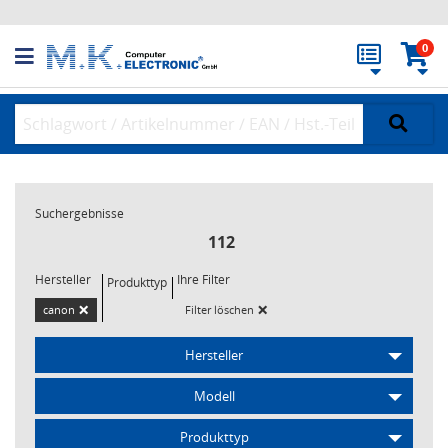
0
Suchergebnisse
112
Hersteller
Ihre Filter
Produkttyp
×
×
canon
Filter löschen
Hersteller
Modell
Produkttyp