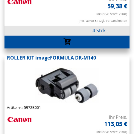
59,38 €
Inklusive MwSt. (19%)
(net. 49,90 €)
zzgl. Versandkosten
4 Stck
ROLLER KIT imageFORMULA DR-M140
Artikelnr.: 5972B001
Ihr Preis:
113,05 €
Inklusive MwSt. (19%)