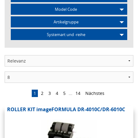
Model Code
Artikelgruppe
Systemart und -reihe
1
2
3
4
5
...
14
Nächstes
ROLLER KIT imageFORMULA DR-4010C/DR-6010C