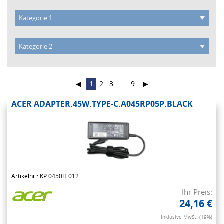
◀
1
2
3
…
9
▶
ACER ADAPTER.45W.TYPE-C.A045RP05P.BLACK
Artikelnr.: KP.0450H.012
Ihr Preis:
24,16 €
Inklusive MwSt. (19%)