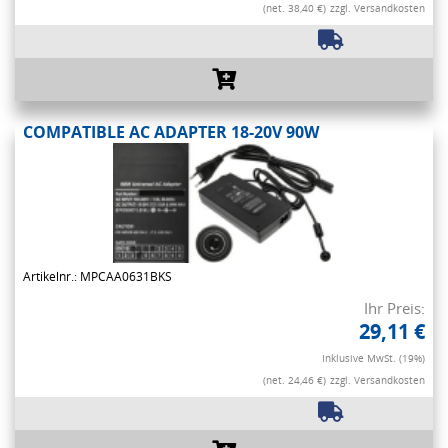
(net. 38,40 €)
zzgl. Versandkosten
COMPATIBLE AC ADAPTER 18-20V 90W
Artikelnr.: MPCAA0631BKS
Ihr Preis:
29,11 €
Inklusive MwSt. (19%)
(net. 24,46 €)
zzgl. Versandkosten