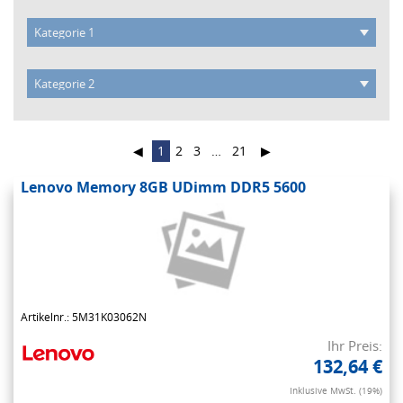
◀
1
2
3
…
21
▶
Lenovo Memory 8GB UDimm DDR5 5600
Artikelnr.: 5M31K03062N
Ihr Preis:
132,64 €
Inklusive MwSt. (19%)