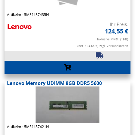
Artikelnr.: 5M31L87435N
Ihr Preis:
124,55 €
Inklusive MwSt. (19%)
(net. 104,66 €)
zzgl. Versandkosten
Lenovo Memory UDIMM 8GB DDR5 5600
Artikelnr.: 5M31L87421N