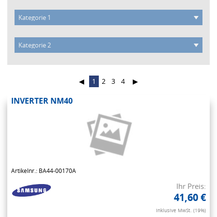
◀
1
2
3
4
▶
INVERTER NM40
Artikelnr.: BA44-00170A
Ihr Preis:
41,60 €
Inklusive MwSt. (19%)