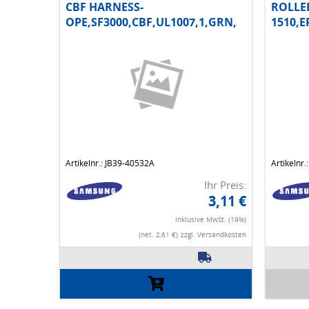
CBF HARNESS-
ROLLER
OPE,SF3000,CBF,UL1007,1,GRN,
1510,
Artikelnr.: JB39-40532A
Artikelnr
Ihr Preis:
3,11 €
Inklusive MwSt. (19%)
(net. 2,61 €)
zzgl. Versandkosten