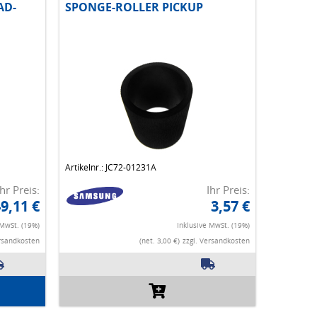
AD-
SPONGE-ROLLER PICKUP
Artikelnr.: JC72-01231A
Ihr Preis:
Ihr Preis:
9,11 €
3,57 €
 MwSt. (19%)
Inklusive MwSt. (19%)
ersandkosten
(net. 3,00 €)
zzgl. Versandkosten