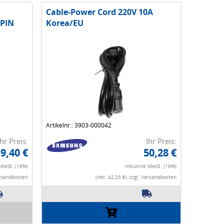
Cable-Power Cord 220V 10A
 PIN
Korea/EU
Artikelnr.: 3903-000042
Ihr Preis:
Ihr Preis:
9,40 €
50,28 €
 MwSt. (19%)
Inklusive MwSt. (19%)
ersandkosten
(net. 42,25 €)
zzgl. Versandkosten