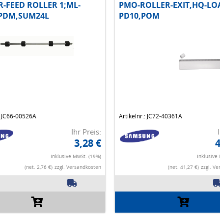
-FEED ROLLER 1;ML-
PMO-ROLLER-EXIT,HQ-LO
EPDM,SUM24L
PD10,POM
.: JC66-00526A
Artikelnr.: JC72-40361A
Ihr Preis:
3,28 €
4
Inklusive MwSt. (19%)
Inklusive
(net. 2,76 €)
zzgl. Versandkosten
(net. 41,27 €)
zzgl. V