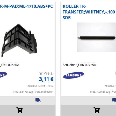
R-M-PAD;ML-1710,ABS+PC
ROLLER TR-
TRANSFER;WHITNEY,-,100
SDR
.: JC61-00580A
Artikelnr.: JC66-00725A
Ihr Preis:
3,11 €
Inklusive MwSt. (19%)
Inklusive
(net. 2,61 €)
zzgl. Versandkosten
(net. 7,90 €)
zzgl. V