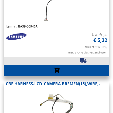
Item nr.: BA39-00946A
Uw Prijs:
€ 5,32
Inclusief BTW (19%)
(net. € 4,47)
plus verzendkosten
CBF HARNESS-LCD_CAMERA BREMEN(15),WIRE,-