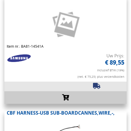
Item nr.: BA81-14541A
Uw Prijs:
€ 89,55
Inclusief BTW (19%)
(net. € 75,25)
plus verzendkosten
CBF HARNESS-USB SUB-BOARDCANNES,WIRE,-,