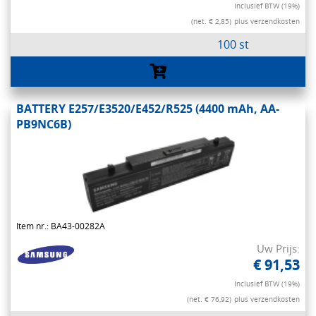
Inclusief BTW (19%)
(net. € 2,85)
plus verzendkosten
100 st
BATTERY E257/E3520/E452/R525 (4400 mAh, AA-
PB9NC6B)
Item nr.: BA43-00282A
Uw Prijs:
€ 91,53
Inclusief BTW (19%)
(net. € 76,92)
plus verzendkosten