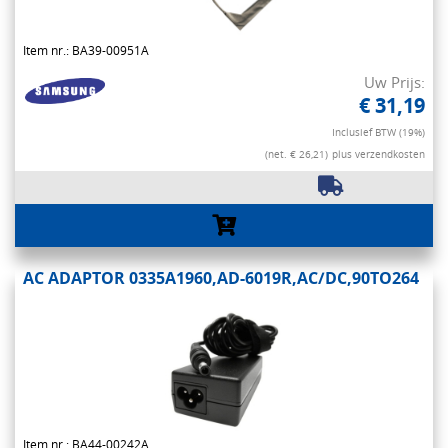
Item nr.: BA39-00951A
Uw Prijs:
€ 31,19
Inclusief BTW (19%)
(net. € 26,21)
plus verzendkosten
AC ADAPTOR 0335A1960,AD-6019R,AC/DC,90TO264
Item nr.: BA44-00242A