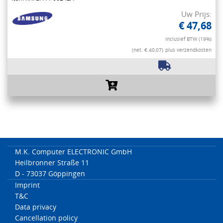
Uw Prijs:
€ 47,68
Inclusief BTW (19%)
(net. € 40,07)
plus verzendkosten
M.K. Computer ELECTRONIC GmbH
Heilbronner Straße 11
D - 73037 Göppingen
Imprint
T&C
Data privacy
Cancellation policy