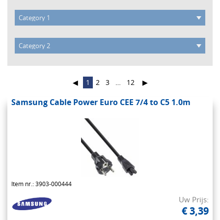
◀
1
2
3
…
12
▶
Samsung Cable Power Euro CEE 7/4 to C5 1.0m
Item nr.: 3903-000444
Uw Prijs:
€ 3,39