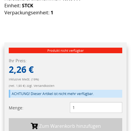
Einheit:
STCK
Verpackungseinheit:
1
Produkt nicht verfügbar
Ihr Preis:
2,26 €
Inklusive MwSt. (19%)
(net. 1,90 €)
zzgl. Versandkosten
ACHTUNG! Dieser Artikel ist nicht mehr verfügbar.
Menge:
Zum Warenkorb hinzufügen