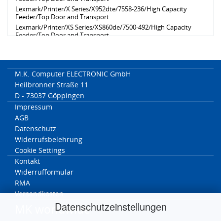
Lexmark/Printer/X Series/X952dte/7558-236/High Capacity
Feeder/Top Door and Transport
Lexmark/Printer/XS Series/XS860de/7500-492/High Capacity
Feeder/Top Door and Transport
Lexmark/Printer/XS Series/XS864de/7500-892/High Capacity
Feeder/Top Door and Transport
Lexmark/Printer/X Series/X954dhe/7558-436/High Capacity
Feeder/Top Door and Transport
M.K. Computer ELECTRONIC GmbH
Heilbronner Straße 11
D - 73037 Göppingen
Impressum
AGB
Datenschutz
Widerrufsbelehrung
Cookie Settings
Kontakt
Widerrufformular
RMA
Versandkosten
Datenschutzeinstellungen
MK worldwide