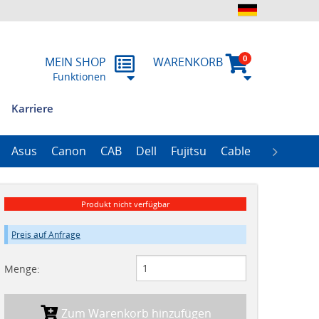
0
MEIN SHOP
WARENKORB
Funktionen
Karriere
n
ung
ssum
emitteilungen
RMA
Historie
Asus
Canon
CAB
Dell
Fujitsu
Cable
Zebra
R
ProLiant Data Protection Storages
ProLiant DL100 Storages
ProLiant DL380 Storages
ProLiant ML110 Storage
ProLiant ML350 Storages
ImageFORMULA Series
Produkt nicht verfügbar
Preis auf Anfrage
Menge:
Zum Warenkorb hinzufügen