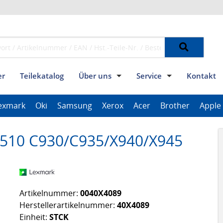
er
Teilekatalog
Über uns
Service
Kontakt
 Team
Kontakt Adressen
Widerrufsbelehrung
Unsere Partner
Allgemeine Geschäftsbedingunge
Datenschutzerklär
Die PGE
Impre
Press
exmark
Oki
Samsung
Xerox
Acer
Brother
Apple
ThinkPad Tablet Series
Scanner Series
ImagePROGRAF Series
510 C930/C935/X940/X945
Artikelnummer:
0040X4089
Herstellerartikelnummer:
40X4089
Einheit:
STCK