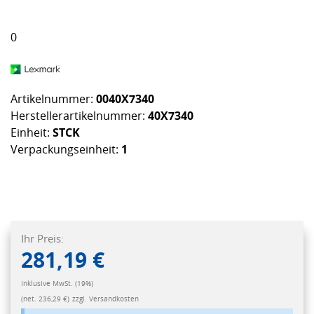
0
Artikelnummer:
0040X7340
Herstellerartikelnummer:
40X7340
Einheit:
STCK
Verpackungseinheit:
1
Ihr Preis:
281,19 €
Inklusive MwSt. (19%)
(net. 236,29 €)
zzgl. Versandkosten