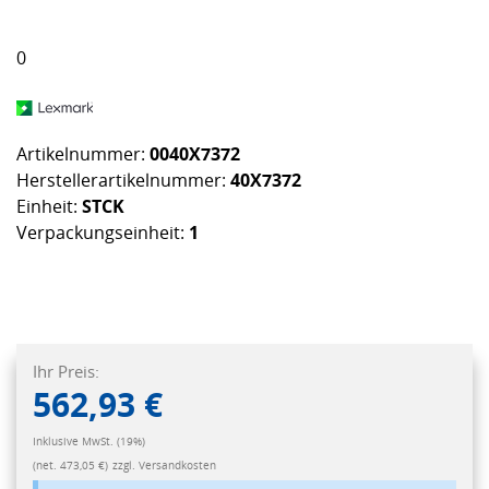
0
Artikelnummer:
0040X7372
Herstellerartikelnummer:
40X7372
Einheit:
STCK
Verpackungseinheit:
1
Ihr Preis:
562,93 €
Inklusive MwSt. (19%)
(net. 473,05 €)
zzgl. Versandkosten