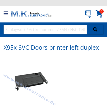
0
X95x SVC Doors printer left duplex