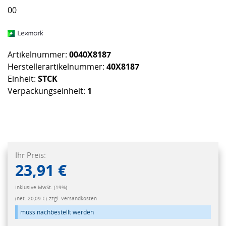
00
Artikelnummer:
0040X8187
Herstellerartikelnummer:
40X8187
Einheit:
STCK
Verpackungseinheit:
1
Ihr Preis:
23,91 €
Inklusive MwSt. (19%)
(net. 20,09 €)
zzgl. Versandkosten
muss nachbestellt werden