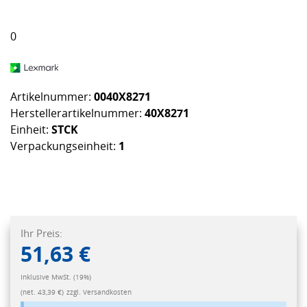
0
Artikelnummer:
0040X8271
Herstellerartikelnummer:
40X8271
Einheit:
STCK
Verpackungseinheit:
1
Ihr Preis:
51,63 €
Inklusive MwSt. (19%)
(net. 43,39 €)
zzgl. Versandkosten