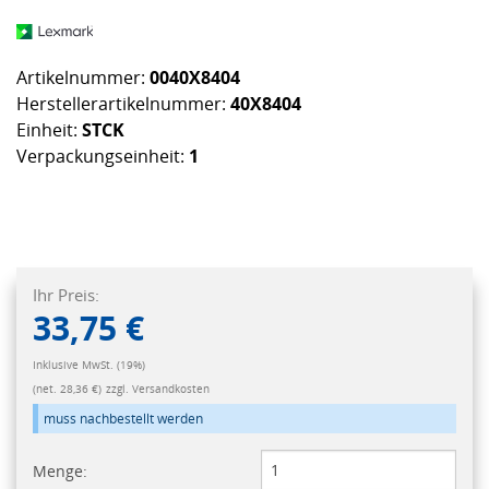
Artikelnummer:
0040X8404
Herstellerartikelnummer:
40X8404
Einheit:
STCK
Verpackungseinheit:
1
Ihr Preis:
33,75 €
Inklusive MwSt. (19%)
(net. 28,36 €)
zzgl. Versandkosten
muss nachbestellt werden
Menge: