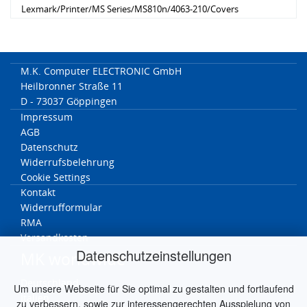
Lexmark/Printer/MS Series/MS810n/4063-210/Covers
Lexmark/Printer/MS Series/MS811dn/4063-430/Covers
Lexmark/Printer/MS Series/MS811dtn/4063-430/Covers
Lexmark/Printer/MS Series/MS811n/4063-410/Covers
Lexmark/Printer/MS Series/MS812de/4063-63E/Covers
M.K. Computer ELECTRONIC GmbH
Lexmark/Printer/MS Series/MS812dn/4063-630/Covers
Heilbronner Straße 11
Lexmark/Printer/MS Series/MS812dtn/4063-630/Covers
D - 73037 Göppingen
Lexmark/Printer/MS Series/MS817dn/4063-230/Covers
Impressum
Lexmark/Printer/MS Series/MS818dn/4063-430/Covers
AGB
Datenschutz
Widerrufsbelehrung
Cookie Settings
Kontakt
Widerrufformular
RMA
Versandkosten
Datenschutzeinstellungen
MK worldwide
Deutschland
Um unsere Webseite für Sie optimal zu gestalten und fortlaufend
Italien
zu verbessern, sowie zur interessengerechten Ausspielung von