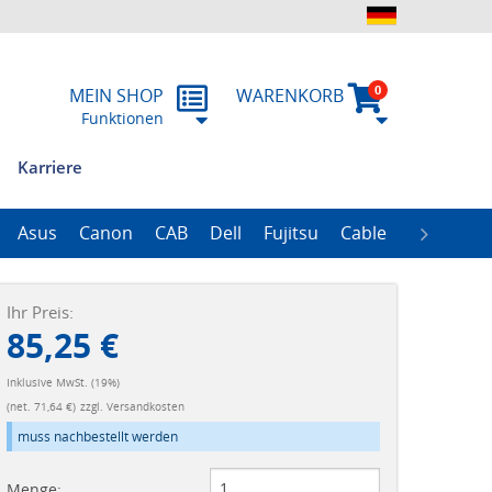
0
MEIN SHOP
WARENKORB
Funktionen
Karriere
n
ung
ssum
emitteilungen
RMA
Historie
Asus
Canon
CAB
Dell
Fujitsu
Cable
Zebra
R
ProLiant Data Protection Storages
ProLiant DL100 Storages
ProLiant DL380 Storages
ProLiant ML110 Storage
ProLiant ML350 Storages
ImageFORMULA Series
Ihr Preis:
85,25 €
Inklusive MwSt. (19%)
(net. 71,64 €)
zzgl. Versandkosten
muss nachbestellt werden
Menge: