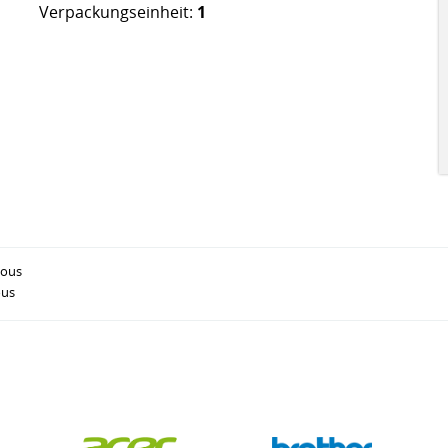
Verpackungseinheit:
1
eous
ous