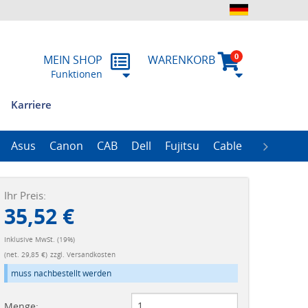
0
MEIN SHOP
WARENKORB
Funktionen
Karriere
n
ung
ssum
emitteilungen
RMA
Historie
Asus
Canon
CAB
Dell
Fujitsu
Cable
Zebra
R
ProLiant Data Protection Storages
ProLiant DL100 Storages
ProLiant DL380 Storages
ProLiant ML110 Storage
ProLiant ML350 Storages
ImageFORMULA Series
Ihr Preis:
35,52 €
Inklusive MwSt. (19%)
(net. 29,85 €)
zzgl. Versandkosten
muss nachbestellt werden
Menge: