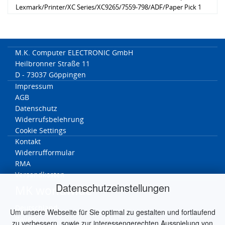
Lexmark/Printer/XC Series/XC9265/7559-798/ADF/Paper Pick 1
Lexmark/Printer/XC Series/XC9235/7559-198/ADF/Paper Pick 1
Lexmark/Printer/XC Series/XC9255/7559-598/ADF/Paper Pick 1
M.K. Computer ELECTRONIC GmbH
Heilbronner Straße 11
D - 73037 Göppingen
Impressum
AGB
Datenschutz
Widerrufsbelehrung
Cookie Settings
Kontakt
Widerrufformular
RMA
Versandkosten
Datenschutzeinstellungen
MK worldwide
Deutschland
Um unsere Webseite für Sie optimal zu gestalten und fortlaufend
Italien
zu verbessern, sowie zur interessengerechten Ausspielung von